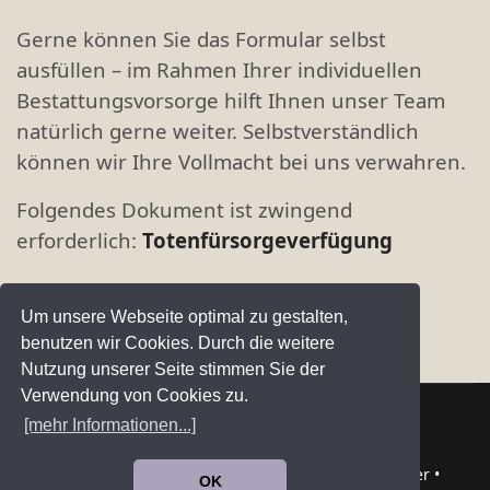
Gerne können Sie das Formular selbst
ausfüllen – im Rahmen Ihrer individuellen
Bestattungsvorsorge hilft Ihnen unser Team
natürlich gerne weiter. Selbstverständlich
können wir Ihre Vollmacht bei uns verwahren.
Folgendes Dokument ist zwingend
erforderlich:
Totenfürsorgeverfügung
Um unsere Webseite optimal zu gestalten,
benutzen wir Cookies. Durch die weitere
Nutzung unserer Seite stimmen Sie der
Verwendung von Cookies zu.
[mehr Informationen...]
0651 - 975 470
info@bestattungen-burkard.de
Telefonisch sind wir jederzeit erreichbar
© 2026 BURKARD Bestattungen - Der günstige Bestatter •
OK